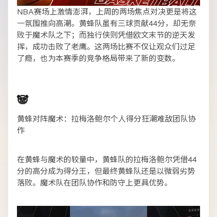
NBA赛场上激情澎湃，上周的两场焦点对决更是将这
一氛围推向高潮。黄蜂队虽有三球贡献44分，却无奈
败于魔术队之下；而独行侠则凭借欧文末节的逆天发
挥，成功击败了老鹰。这两场比赛不仅让观众们过足
了瘾，也为本赛季的竞争格局带来了新的变数。
🐼
黄蜂对阵魔术：拉梅洛·鲍尔个人得分狂潮难敌团队协
作
在黄蜂与魔术的较量中，黄蜂队的拉梅洛·鲍尔凭借44
分的高分成为得分王，但最终黄蜂队还是以微弱劣势
落败。魔术队在团队协作和防守上更具优势。