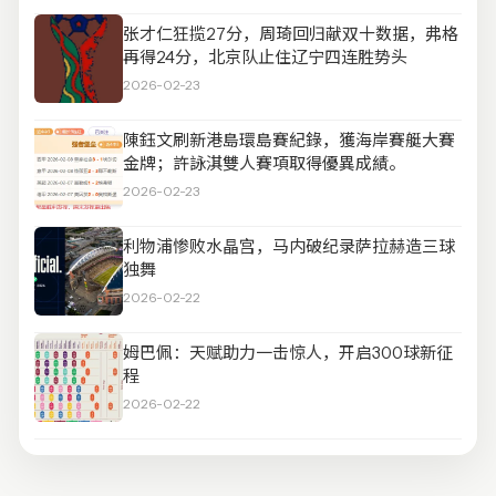
张才仁狂揽27分，周琦回归献双十数据，弗格
再得24分，北京队止住辽宁四连胜势头
2026-02-23
陳鈺文刷新港島環島賽紀錄，獲海岸賽艇大賽
金牌；許詠淇雙人賽項取得優異成績。
2026-02-23
利物浦惨败水晶宫，马内破纪录萨拉赫造三球
独舞
2026-02-22
姆巴佩：天赋助力一击惊人，开启300球新征
程
2026-02-22