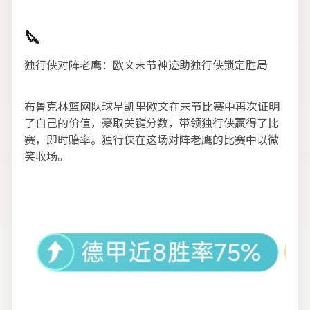
🔪
独行侠对阵老鹰：欧文末节神迹助独行侠锁定胜局
布鲁克林篮网队球星凯里·欧文在末节比赛中再次证明
了自己的价值，豪取关键分数，带领独行侠赢得了比
赛，
即时赔率
。独行侠在这场对阵老鹰的比赛中以微
笑收场。