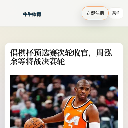
立即注册
菜单
倡棋杯预选赛次轮收官，周泓
余等将战决赛轮