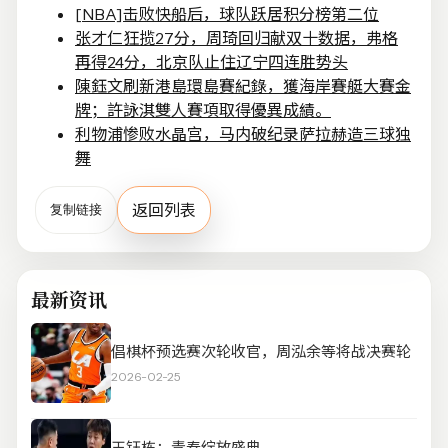
[NBA]击败快船后，球队跃居积分榜第二位
张才仁狂揽27分，周琦回归献双十数据，弗格
再得24分，北京队止住辽宁四连胜势头
陳鈺文刷新港島環島賽紀錄，獲海岸賽艇大賽金
牌；許詠淇雙人賽項取得優異成績。
利物浦惨败水晶宫，马内破纪录萨拉赫造三球独
舞
返回列表
复制链接
最新资讯
倡棋杯预选赛次轮收官，周泓余等将战决赛轮
2026-02-25
王钰栋：青春绽放盛典