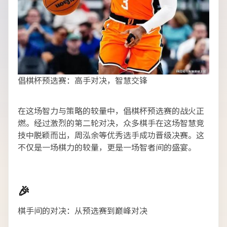
倡棋杯预选赛：高手对决，智慧交锋
在这场智力与策略的较量中，倡棋杯预选赛的战火正
燃。经过激烈的第二轮对决，众多棋手在这场智慧竞
技中脱颖而出，周泓余等优秀选手成功晋级决赛。这
不仅是一场棋力的较量，更是一场智者间的盛宴。
🎉
棋手间的对决：从预选赛到巅峰对决