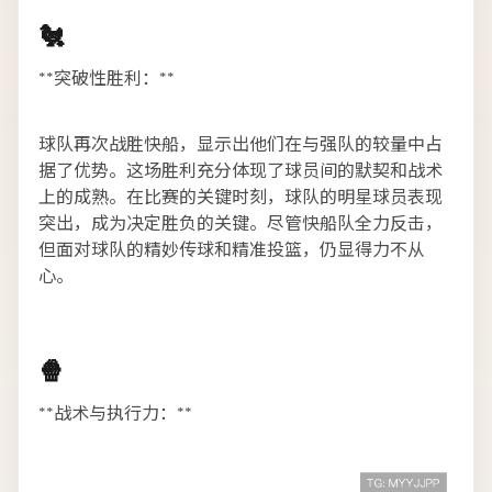
🐔
**突破性胜利：**
球队再次战胜快船，显示出他们在与强队的较量中占
据了优势。这场胜利充分体现了球员间的默契和战术
上的成熟。在比赛的关键时刻，球队的明星球员表现
突出，成为决定胜负的关键。尽管快船队全力反击，
但面对球队的精妙传球和精准投篮，仍显得力不从
心。
🍿
**战术与执行力：**