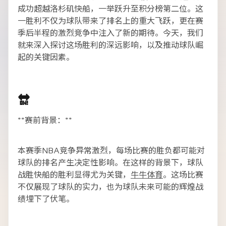
成功超越洛杉矶快船，一举跃升至积分榜第二位。这
一胜利不仅为球队带来了排名上的重大飞跃，更在赛
季后半程的激烈竞争中注入了新的期待。今天，我们
就来深入探讨这场胜利的深远影响，以及推动球队崛
起的关键因素。
🔛
**赛前背景：**
本赛季NBA竞争异常激烈，每场比赛的胜负都可能对
球队的排名产生决定性影响。在这样的背景下，球队
战胜快船的胜利显得尤为关键，
牛牛体育
。这场比赛
不仅展现了球队的实力，也为球队未来可能的辉煌战
绩埋下了伏笔。