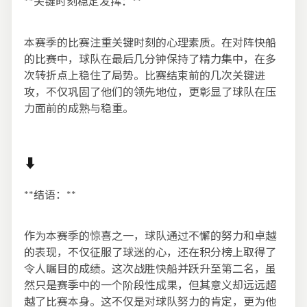
**关键时刻稳定发挥：**
本赛季的比赛注重关键时刻的心理素质。在对阵快船
的比赛中，球队在最后几分钟保持了精力集中，在多
次转折点上稳住了局势。比赛结束前的几次关键进
攻，不仅巩固了他们的领先地位，更彰显了球队在压
力面前的成熟与稳重。
⬇️
**结语：**
作为本赛季的惊喜之一，球队通过不懈的努力和卓越
的表现，不仅征服了球迷的心，还在积分榜上取得了
令人瞩目的成绩。这次战胜快船并跃升至第二名，虽
然只是赛季中的一个阶段性成果，但其意义却远远超
越了比赛本身。这不仅是对球队努力的肯定，更为他