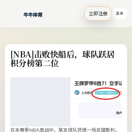
立即注册
菜单
[NBA]击败快船后，球队跃居
积分榜第二位
在本赛季NBA激战中，某支球队凭借一场关键胜利，