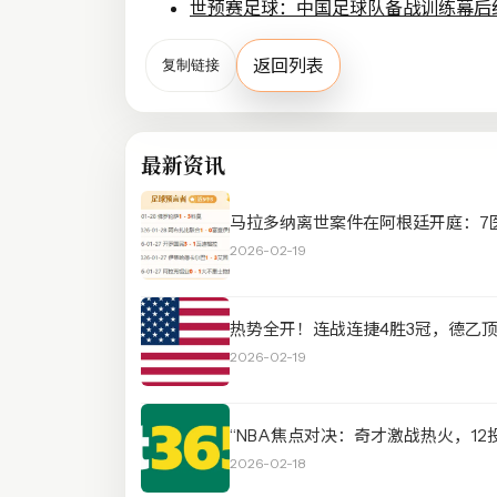
世预赛足球：中国足球队备战训练幕后
返回列表
复制链接
最新资讯
马拉多纳离世案件在阿根廷开庭：7
2026-02-19
热势全开！连战连捷4胜3冠，德乙
2026-02-19
“NBA焦点对决：奇才激战热火，12
2026-02-18