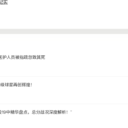
纪实
医护人员被指疏忽致其死
顶级球星再创辉煌！
投19中精华盘点，总分战况深度解析！”