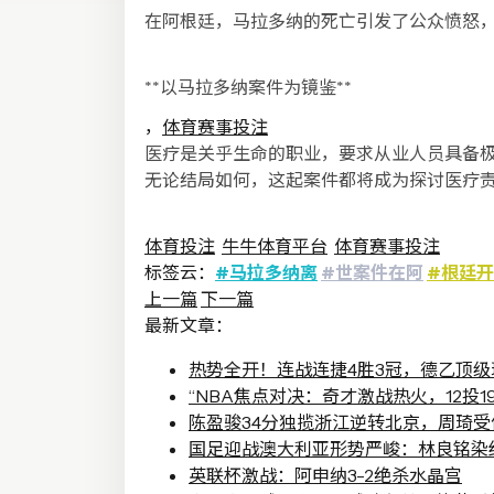
在阿根廷，马拉多纳的死亡引发了公众愤怒
**以马拉多纳案件为镜鉴**
，
体育赛事投注
医疗是关乎生命的职业，要求从业人员具备
无论结局如何，这起案件都将成为探讨医疗
体育投注
牛牛体育平台
体育赛事投注
标签云：
#马拉多纳离
#世案件在阿
#根廷
上一篇
下一篇
最新文章：
热势全开！连战连捷4胜3冠，德乙顶
“NBA焦点对决：奇才激战热火，12投
陈盈骏34分独揽浙江逆转北京，周琦
国足迎战澳大利亚形势严峻：林良铭染
英联杯激战：阿申纳3-2绝杀水晶宫