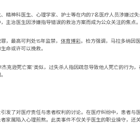
生、精神科医生、心理学家、护士等在内的7名医疗人员涉嫌过失
中，主治医生因涉嫌指导错误的救治方案而成为公众关注的焦点
罪，最高可判处15年监禁，
体育博彩
。检方强调，马拉多纳因医
的生命或许可以挽救。
克尔·杰克逊死亡案”类似，过失杀人指因疏忽导致他人死亡的行为
问。
世引发了对医疗责任与患者权利的讨论。在医疗纠纷中，患者与
患者家属陷入心理煎熬。此类事件不仅关乎医生的职业操守，还