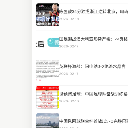
陈盈骏34分独揽浙江逆转北京，周
2026-02-18
国足迎战澳大利亚形势严峻：林良铭
2026-02-17
英联杯激战：阿申纳3-2绝杀水晶宫
2026-02-17
世预赛足球：中国足球队备战训练幕
2026-02-16
中国队网球联合杯首战以3-0完胜