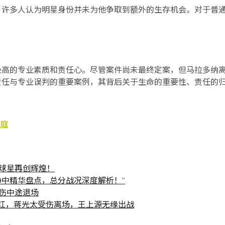
，许多人认为明星身份并未为他争取到额外的生存机会。对于普
极高的专业素质和责任心。尽管案件尚未最终定案，但马拉多纳
责任与专业误判的重要案例，其背后关于生命的重要性、责任的
开庭
级球星再创辉煌！
19中精华盘点，总分战况深度解析！”
受伤中途退场
红，蒋光太受伤离场，王上源无缘出战