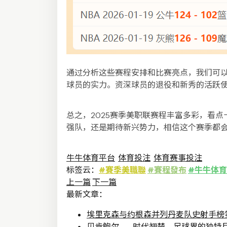
通过分析这些赛程安排和比赛亮点，我们可
球员的实力。资深球员的退役和新秀的活跃
总之，2025赛季美职联赛程丰富多彩，看
强队，还是期待新兴势力，相信这个赛季都
牛牛体育平台
体育投注
体育赛事投注
标签云：
#賽季美職聯
#賽程發布
#牛牛体育
上一篇
下一篇
最新文章：
埃里克森与约根森并列丹麦队史射手榜
贝肯鲍尔——时代翘楚，足球界的独特