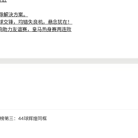
尋解決方案。
球交锋，均错失良机，悬念犹在！
双响助力友谊赛，皇马热身赛两连败
榜第三：44球辉煌同框