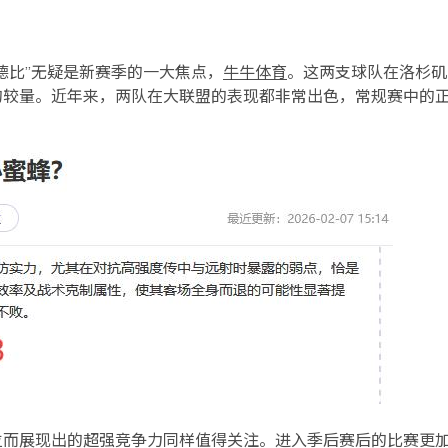
德比”无疑是新赛季的一大焦点，
牛牛体育
。这两支球队在洛杉矶
的较量。近年来，两队在大联盟的表现都非常出色，常规赛中的
位而展现出的超强竞争力同样值得关注。进入季后赛后的比赛更