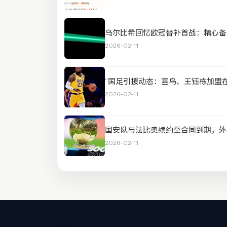
乌尔比希回忆欧冠替补首战：精心备
2026-02-11
“国足引援动态：塞鸟、王钰栋加盟
2026-02-11
国安队与法比奥续约至合同到期，外
2026-02-11