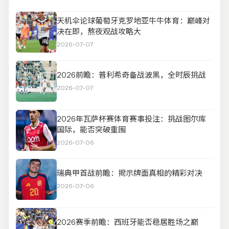
天机伞论球葡萄牙克罗地亚牛牛体育：巅峰对
决在即，熬夜观战攻略大
2026-07-07
2026前瞻：普利希奇备战波黑，全时辰挑战
2026-07-07
2026年瓦萨杯赛体育赛事投注：挑战图尔库
国际，能否突破重围
2026-07-06
瑞典甲首战前瞻：揭示牌面真相的精彩对决
2026-07-06
2026赛季前瞻：西班牙能否稳居胜场之巅