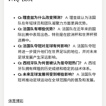
Q: 理查兹为什么改变预测？
A: 理查兹认为法国
队在年轻球员和团队凝聚力方面更具优势。
Q: 法国队有哪些优势？
A: 法国队在近年来的国
际比赛中表现出色，特别是在欧洲杯和世界杯预
选赛中。
Q: 法国队夺冠对足球有何影响？
A: 法国队夺冠
将进一步提升他们在世界足坛的地位，并对未来
足球发展产生深远影响。
Q: 西班牙队为何曾被认为是夺冠热门？
A: 西班
牙队拥有辉煌的历史成绩和稳定的战术体系。
Q: 未来足球发展将受到哪些影响？
A: 法国队夺
冠将推动足球运动在全球范围内的普及和发展。
体育博彩