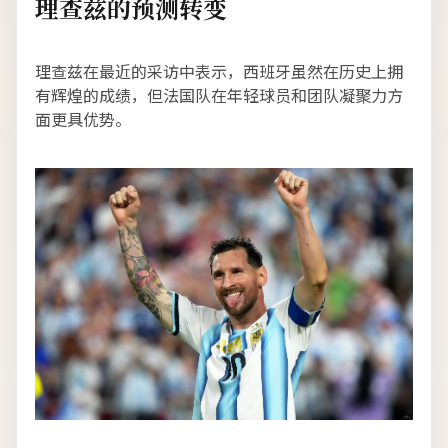
理查兹的预测转变
理查兹在最近的采访中表示，西班牙虽然在历史上拥
有辉煌的成绩，但法国队在年轻球员和团队凝聚力方
面更具优势。