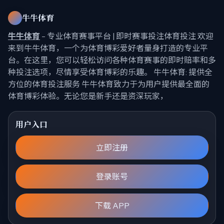
牛牛体育
牛牛体育
- 专业体育赛事平台 | 即时赛事投注体育投注 欢迎
来到牛牛体育，一个为体育博彩爱好者量身打造的专业平
台。在这里，您可以轻松访问各种体育赛事的即时赔率和多
种投注选项，尽情享受体育博彩的乐趣。 牛牛体育: 提供全
方位的体育投注服务 牛牛体育致力于为用户提供最全面的
体育博彩体验。无论您是新手还是资深玩家，
用户入口
立即注册
登录账号
下载 APP