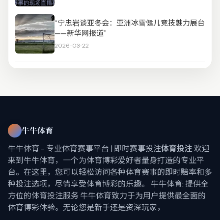
“宁忠岩谈亚冬会：亚洲冰雪健儿竞技魅力展台
——新华网报道”
2026-03-22
牛牛体育
牛牛体育 - 专业体育赛事平台 | 即时赛事投注
体育投注
欢迎
来到牛牛体育，一个为体育博彩爱好者量身打造的专业平
台。在这里，您可以轻松访问各种体育赛事的即时赔率和多
种投注选项，尽情享受体育博彩的乐趣。 牛牛体育: 提供全
方位的体育投注服务 牛牛体育致力于为用户提供最全面的
体育博彩体验。无论您是新手还是资深玩家，