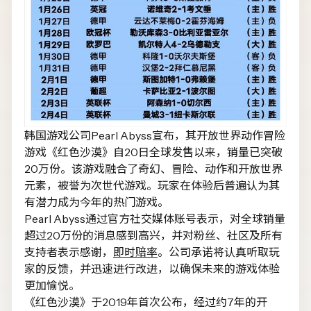
韩国游戏公司Pearl Abyss宣布，其开放世界动作冒险
游戏《红色沙漠》自20日全球发售以来，销量已突破
20万份。该游戏融合了奇幻、冒险、动作和开放世界
元素，被誉为次世代游戏。玩家在体验后普遍认为其
有潜力成为今年的热门游戏。
Pearl Abyss通过官方社交媒体账号表示，对全球销量
超过20万份的消息感到高兴，并对粉丝、社区及所有
支持者表示感谢，
即时赔率
。公司承诺将认真听取玩
家的反馈，并迅速进行改进，以确保未来的游戏体验
更加愉悦。
《红色沙漠》于2019年首次公布，经过约7年的开