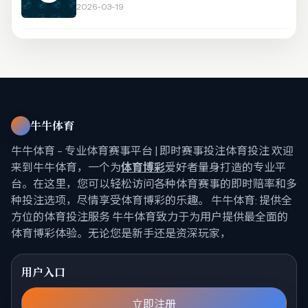
2026-03-19
牛牛体育
牛牛体育 - 专业体育赛事平台 | 即时赛事投注体育投注 欢迎
来到牛牛体育，一个为
体育博彩
爱好者量身打造的专业平
台。在这里，您可以轻松访问各种体育赛事的即时赔率和多
种投注选项，尽情享受体育博彩的乐趣。 牛牛体育: 提供全
方位的体育投注服务 牛牛体育致力于为用户提供最全面的
体育博彩体验。无论您是新手还是资深玩家，
用户入口
立即注册