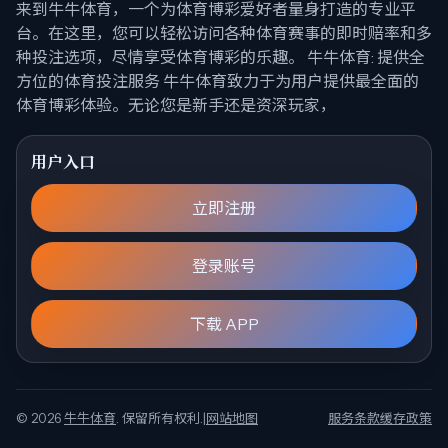
来到牛牛体育，一个为体育博彩爱好者量身打造的专业平
台。在这里，您可以轻松访问各种体育赛事的即时赔率和多
种投注选项，尽情享受体育博彩的乐趣。 牛牛体育: 提供全
方位的体育投注服务 牛牛体育致力于为用户提供最全面的
体育博彩体验。无论您是新手还是资深玩家，
用户入口
立即注册
登录账号
下载 APP
© 2026
牛牛体育
. 保留所有权利.|
网站地图
服务条款
缓存政策