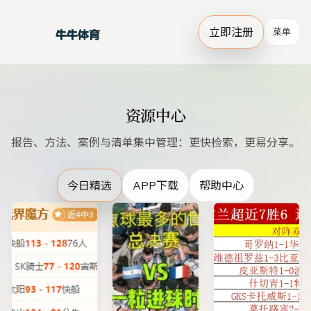
立即注册
菜单
资源中心
报告、方法、案例与清单集中管理：更快检索，更易分享。
今日精选
APP下载
帮助中心