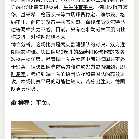
守端4场比赛实现零封，
牛牛体育平台
。德国队阵容豪
华，基米希、格雷茨卡等中场球员稳定，维尔茨、格
纳布里、萨内等攻击手状态火热，锋线球员沃尔特马
德等同样实力不俗。目前，只有杰米·勒威林因肌肉挫
伤缺阵，对球队影响不大。
综合分析，这场比赛是两支欧洲强队的对决，双方近
期状态均佳。德国队以5连胜的战绩和16球1球的攻防
数据占据优势。尽管瑞士队在大赛中面对德国并不处
于劣势，但德国队整体实力和进攻火力更为强劲，
即
时赔率
。考虑到瑞士队的稳固防守和德国队的高效进
攻，本场比赛平局的可能性较大，若分出胜负，德国
队更具优势。
🙈 推荐：平负。