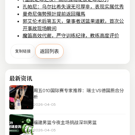
孔帕尼：乌尔比希失误无可厚非，表现实属优秀
曼奇尼傷勢預計提前返回羅馬
郭艾伦术后第五天，肇事者送篮果道歉，首次公
开事故现场瞬间
魔笛高效代谢，严守训练纪律，教练高度评价
返回列表
复制链接
最新资讯
周五010国际赛专家推荐：瑞士VS德国质合分
析
2026-04-05
福建男篮今夜主场挑战深圳男篮
2026-04-05