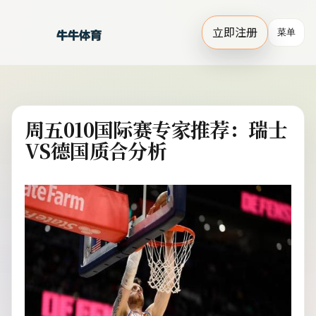
立即注册
菜单
周五010国际赛专家推荐：瑞士
VS德国质合分析