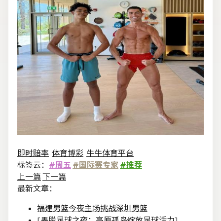
即时赔率
体育博彩
牛牛体育平台
标签云：
#周五
#国际赛专家
#推荐
上一篇
下一篇
最新文章：
福建男篮今夜主场挑战深圳男篮
[墨脱足球之夜：高原孤岛绽放足球活力]