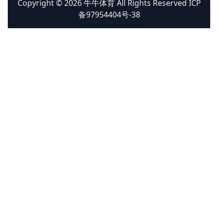
Copyright © 2026 牛牛体育 All Rights Reserved ICP
备97954404号-38