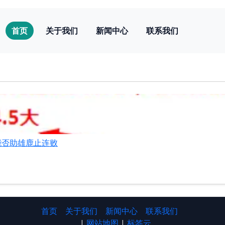
首页
关于我们
新闻中心
联系我们
能否助雄鹿止连败
首页
关于我们
新闻中心
联系我们
|
网站地图
|
标签云