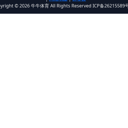
yright © 2026 牛牛体育 All Rights Reserved ICP备26215589