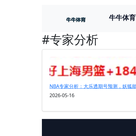
牛牛体育
#专家分析
NBA专家分析：大乐透期号预测，妖狐
2026-05-16