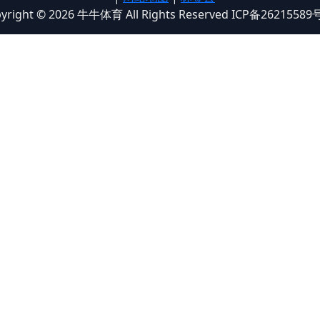
yright © 2026 牛牛体育 All Rights Reserved ICP备26215589