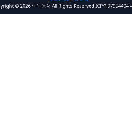
yright © 2026 牛牛体育 All Rights Reserved ICP备97954404